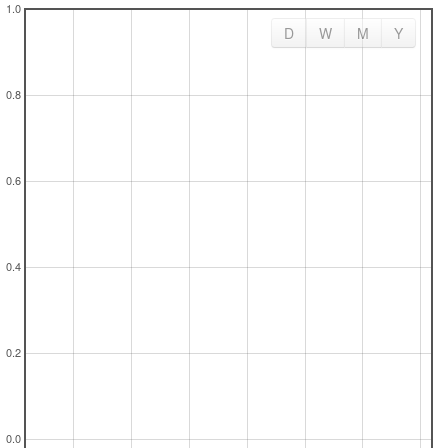
D
W
M
Y