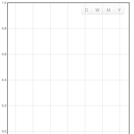
D
W
M
Y