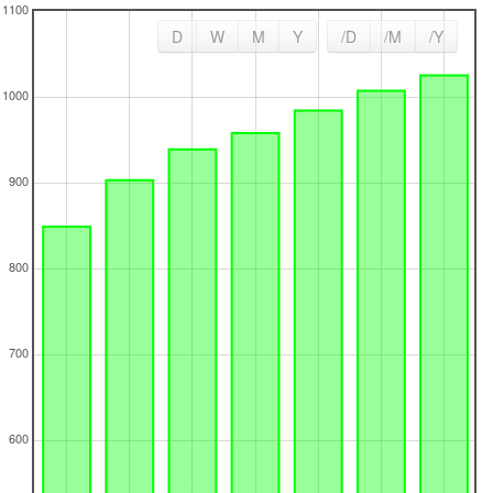
D
W
M
Y
/D
/M
/Y