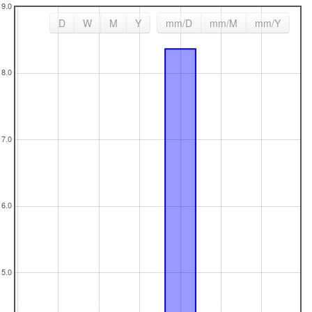
D
W
M
Y
mm
/D
mm
/M
mm
/Y