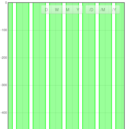
D
W
M
Y
/D
/M
/Y